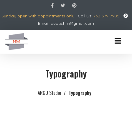
Sunday open with appointments only
| Call Us:
732-579-7905
Email:
quote.hm@gmail.com
Typography
ARGU Studio
/
Typography