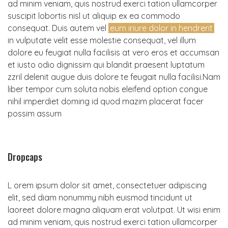
ad minim veniam, quis nostrud exerci tation ullamcorper
suscipit lobortis nisl ut aliquip ex ea commodo
consequat. Duis autem vel
eum iriure dolor in hendrerit
in vulputate velit esse molestie consequat, vel illum
dolore eu feugiat nulla facilisis at vero eros et accumsan
et iusto odio dignissim qui blandit praesent luptatum
zzril delenit augue duis dolore te feugait nulla facilisi.Nam
liber tempor cum soluta nobis eleifend option congue
nihil imperdiet doming id quod mazim placerat facer
possim assum
Dropcaps
L
orem ipsum dolor sit amet, consectetuer adipiscing
elit, sed diam nonummy nibh euismod tincidunt ut
laoreet dolore magna aliquam erat volutpat. Ut wisi enim
ad minim veniam, quis nostrud exerci tation ullamcorper