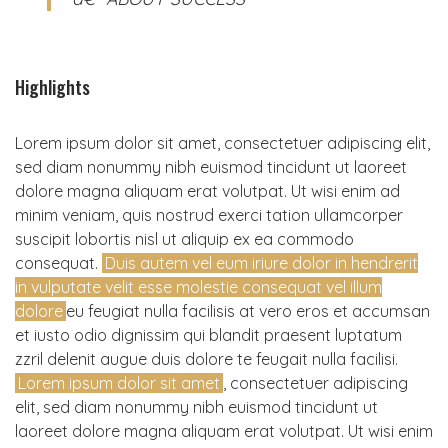
Highlights
Lorem ipsum dolor sit amet, consectetuer adipiscing elit,
sed diam nonummy nibh euismod tincidunt ut laoreet
dolore magna aliquam erat volutpat. Ut wisi enim ad
minim veniam, quis nostrud exerci tation ullamcorper
suscipit lobortis nisl ut aliquip ex ea commodo
consequat.
Duis autem vel eum iriure dolor in hendrerit
in vulputate velit esse molestie consequat vel illum
dolore
eu feugiat nulla facilisis at vero eros et accumsan
et iusto odio dignissim qui blandit praesent luptatum
zzril delenit augue duis dolore te feugait nulla facilisi.
Lorem ipsum dolor sit amet
, consectetuer adipiscing
elit, sed diam nonummy nibh euismod tincidunt ut
laoreet dolore magna aliquam erat volutpat. Ut wisi enim